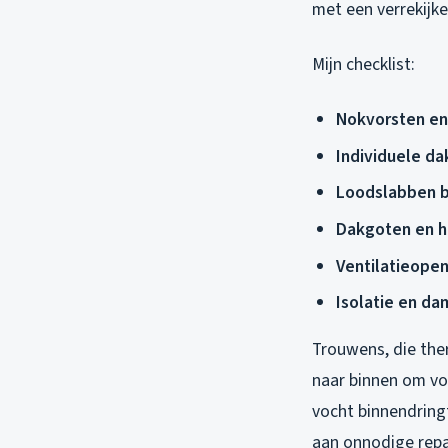
met een verrekijke
Mijn checklist:
Nokvorsten en
Individuele d
Loodslabben b
Dakgoten en 
Ventilatieope
Isolatie en d
Trouwens, die the
naar binnen om vo
vocht binnendring
aan onnodige repa