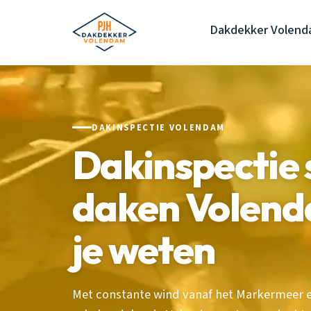
Dakdekker Volen
DAKINSPECTIE VOLENDAM
Dakinspectie 
daken Volend
je weten
Met constante wind vanaf het Markermeer 