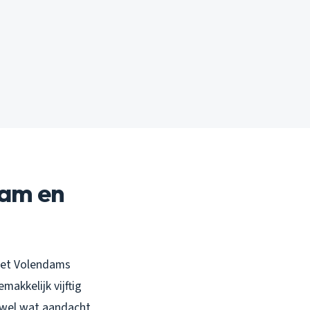
ham en
 het Volendams
akkelijk vijftig
 wel wat aandacht