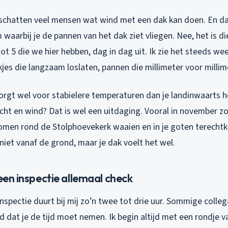
schatten veel mensen wat wind met een dak kan doen. En dan
 waarbij je de pannen van het dak ziet vliegen. Nee, het is d
ot 5 die we hier hebben, dag in dag uit. Ik zie het steeds wee
jes die langzaam loslaten, pannen die millimeter voor millim
rgt wel voor stabielere temperaturen dan je landinwaarts h
ht en wind? Dat is wel een uitdaging. Vooral in november zoa
omen rond de Stolphoevekerk waaien en in je goten terecht
 niet vanaf de grond, maar je dak voelt het wel.
 een inspectie allemaal check
spectie duurt bij mij zo’n twee tot drie uur. Sommige colleg
ind dat je de tijd moet nemen. Ik begin altijd met een rondje 