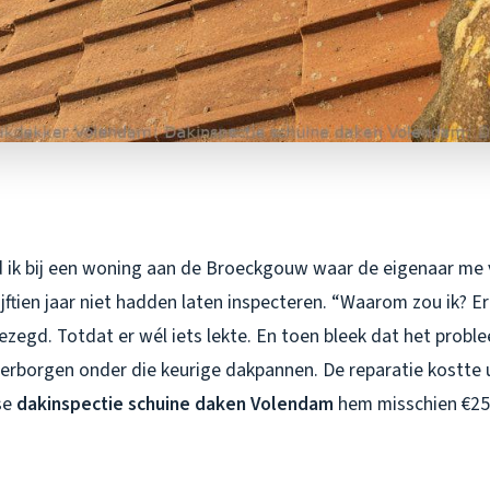
 ik bij een woning aan de Broeckgouw waar de eigenaar me v
ijftien jaar niet hadden laten inspecteren. “Waarom zou ik? Er 
egd. Totdat er wél iets lekte. En toen bleek dat het proble
erborgen onder die keurige dakpannen. De reparatie kostte ui
kse
dakinspectie schuine daken Volendam
hem misschien €250