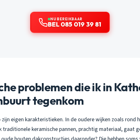
NU BEREIKBAAR
BEL 085 019 39 81
che problemen die ik in Kat
nbuurt tegenkom
o zijn eigen karakteristieken. In de oudere wijken zoals rond
 traditionele keramische pannen, prachtig materiaal, gaat gem
e oude houten dakconstructies daaronder? Die hebben soms