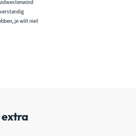
 zuidwestenwind
 verstandig
ben, je wilt niet
 extra