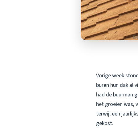
Vorige week stond
buren hun dak al v
had de buurman gez
het groeien was, v
terwijl een jaarlij
gekost.