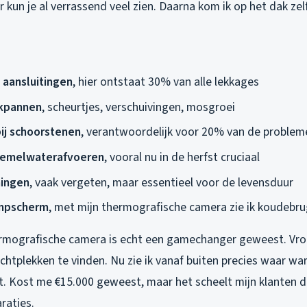
r kun je al verrassend veel zien. Daarna kom ik op het dak zelf
 aansluitingen
, hier ontstaat 30% van alle lekkages
akpannen
, scheurtjes, verschuivingen, mosgroei
ij schoorstenen
, verantwoordelijk voor 20% van de problem
hemelwaterafvoeren
, vooral nu in de herfst cruciaal
ningen
, vaak vergeten, maar essentieel voor de levensduur
ampscherm
, met mijn thermografische camera zie ik koudebr
rmografische camera is echt een gamechanger geweest. Vro
chtplekken te vinden. Nu zie ik vanaf buiten precies waar w
t. Kost me €15.000 geweest, maar het scheelt mijn klanten d
raties.