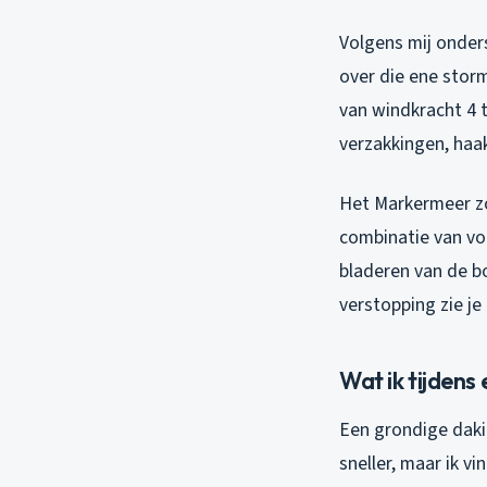
Volgens mij onder
over die ene storm
van windkracht 4 t
verzakkingen, haak
Het Markermeer zo
combinatie van voc
bladeren van de b
verstopping zie je
Wat ik tijdens
Een grondige dakin
sneller, maar ik v