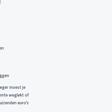
.
en
uggen
eger moest je
armte weglekt of
uizenden euro’s