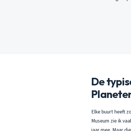
De typis
Planete
Elke buurt heeft z
Museum zie ik vaak
jaar mee. Maar di