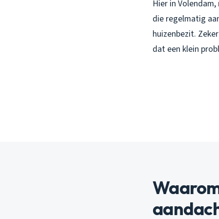
Hier in Volendam,
die regelmatig aa
huizenbezit. Zeke
dat een klein prob
Waarom 
aandach