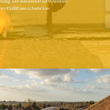
nodig. Een dakdekker uit Volendam
ren €5.000 aan schade kan