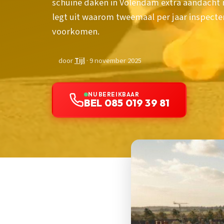
schuine daken in Volendam extra aandacht 
legt uit waarom tweemaal per jaar inspecte
voorkomen.
door
Tijl
· 9 november 2025
NU BEREIKBAAR
BEL 085 019 39 81