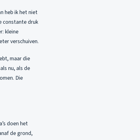
 heb ik het niet
ie constante druk
r: kleine
eter verschuiven.
ebt, maar die
ls nu, als de
komen. Die
a’s doen het
vanaf de grond,