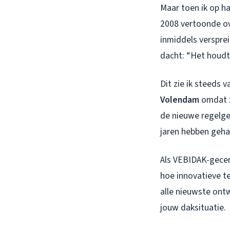
Maar toen ik op h
2008 vertoonde ove
inmiddels verspre
dacht: “Het houdt 
Dit zie ik steeds
Volendam
omdat z
de nieuwe regelg
jaren hebben gehad
Als VEBIDAK-gecert
hoe innovatieve te
alle nieuwste ont
jouw daksituatie.