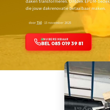
daken transformeren. Ontdek EPDM-bedekki
die jouw dakrenovatie betaalbaar maken.
door
Tijl
· 15 november 2025
NU BEREIKBAAR
BEL 085 019 39 81