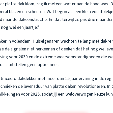
aar platte dak klom, zag ik meteen wat er aan de hand was. D
ral blazen en scheuren. Wat begon als een klein vochtplekje
id naar de dakconstructie. En dat terwijl ze pas drie maand
nog wel een jaartje.”
 vaker in Volendam. Huiseigenaren wachten te lang met
dakren
e de signalen niet herkennen of denken dat het nog wel ev
eving voor 2030 en de extreme weersomstandigheden die we
, is uitstellen geen optie meer.
ificeerd dakdekker met meer dan 15 jaar ervaring in de regio,
chnieken de levensduur van platte daken revolutioneren. In di
wikkelingen voor 2025, zodat jij een weloverwogen keuze ku