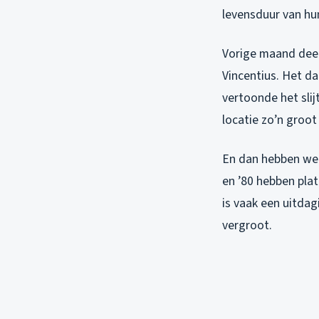
levensduur van hu
Vorige maand deed 
Vincentius. Het d
vertoonde het slij
locatie zo’n groot
En dan hebben we n
en ’80 hebben pla
is vaak een uitdag
vergroot.