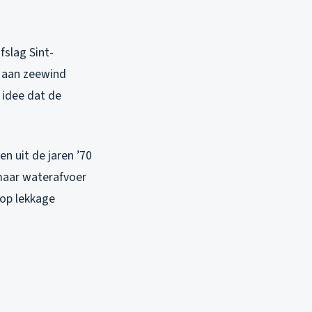
fslag Sint-
g aan zeewind
 idee dat de
n uit de jaren ’70
 maar waterafvoer
 op lekkage