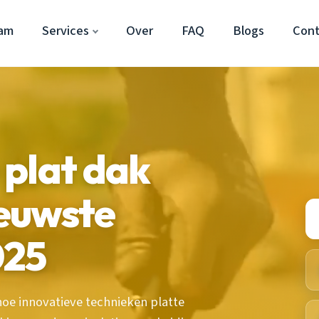
dam
Services
Over
FAQ
Blogs
Con
plat dak
euwste
025
hoe innovatieve technieken platte