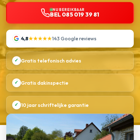
NU BEREIKBAAR
BEL 085 019 39 81
4,8
★★★★★
143 Google reviews
✓
Gratis telefonisch advies
✓
Gratis dakinspectie
✓
10 jaar schriftelijke garantie